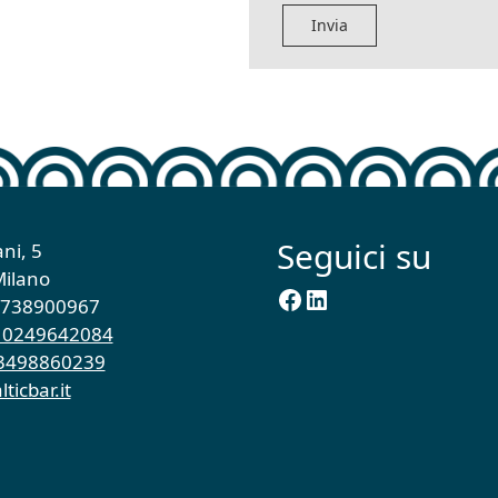
Seguici su
ni, 5
Milano
Facebook
LinkedIn
10738900967
9 0249642084
 3498860239
ticbar.it