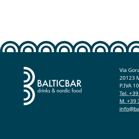
Via Gora
‪20123 
P.IVA ‪
Tel. +3
M. +39
info@bal